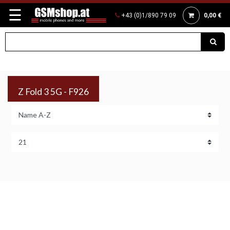
☰
+43 (0)1/890 79 09
0,00 €
Z Fold 3 5G - F926