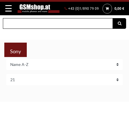
☰
+43 (0)1/890 79 09
0,00 €
Sony