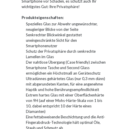
Smartphone vor Schäden, es schützt auch Ihr
wichtigstes Gut: Ihre Privatsphäre!
Produkteigenschaften:
Spezielles Glas zur Abwehr ungewünschter,
neugieriger Blicke von der Seite
Senkrechter Blickwinkel gestattet
uneingeschränkte Sicht für den
Smartphonenutzer
Schutz der Privatsphäre durch senkrechte
Lamellen im Glas
Der nahtlose Übergang (Case friendly) zwischen
Smartphone Tasche und Second Glass
ermöglichen ein Höchstmaß an Geräteschutz
Ultradünnes gehärtetes Glas (nur 0,3 mm dünn)
mit abgerundeten Kanten, für eine angenehme
Haptik und hohe Berührungsempfindlichkeit
Extrem hartes Glas mit einer Oberflächenhärte
von 9H (auf einer Mohs-Härte-Skala von 1 bis
10, dabei entspricht 10 der Härte eines
Diamanten)
Eine fettabweisende Beschichtung und die Anti-
Fingerabdruck-Technologie hält optimal Öle,
Staub und Schmutz ab