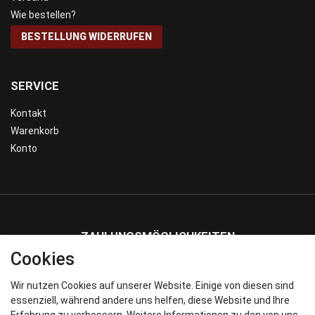
Wie bestellen?
BESTELLUNG WIDERRUFEN
SERVICE
Kontakt
Warenkorb
Konto
ZAHLUNGSMÖGLICHKEITEN
Cookies
Wir nutzen Cookies auf unserer Website. Einige von diesen sind
WIR VERSENDEN MIT
essenziell, während andere uns helfen, diese Website und Ihre