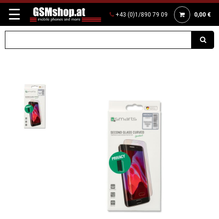
☰
+43 (0)1/890 79 09
0,00 €