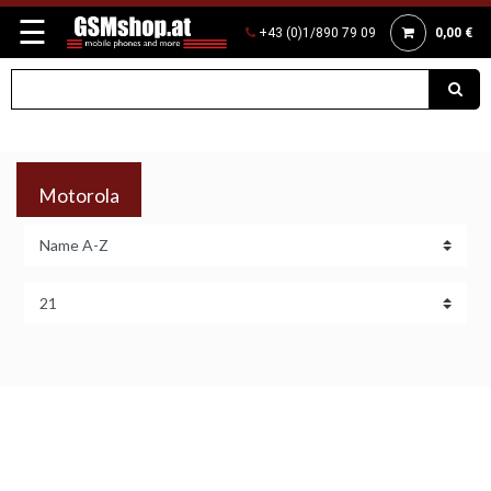
☰
+43 (0)1/890 79 09
0,00 €
Motorola