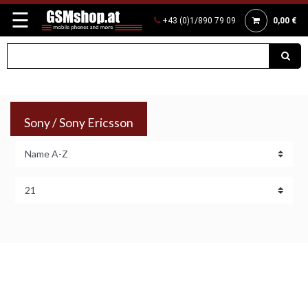
☰
+43 (0)1/890 79 09
0,00 €
Sony / Sony Ericsson