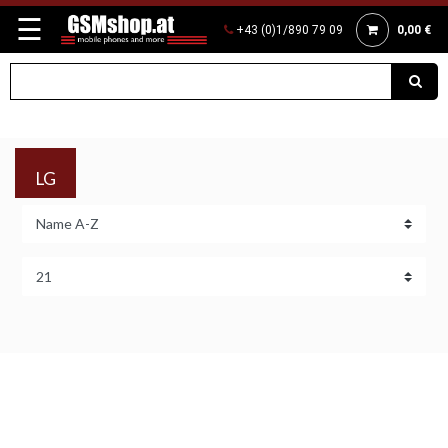
☰
+43 (0)1/890 79 09
0,00 €
LG