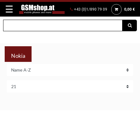
☰
+43 (0)1/890 79 09
0,00 €
Nokia