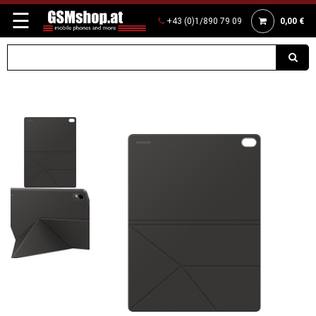
☰
+43 (0)1/890 79 09
0,00 €