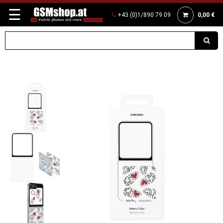
☰
+43 (0)1/890 79 09
0,00 €