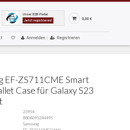
Unser B2B Portal
0,00 €
Jetzt registrieren!
kt
Anmelden
Registrieren
g EF-ZS711CME Smart
llet Case für Galaxy S23
t
23954
8806095244495
Samsung
EF-ZS711CMEGWW