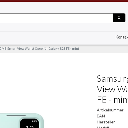
Konta
E Smart View Wallet Case für Galaxy S23 FE - mint
Samsun
View Wa
FE - min
Artikelnummer
EAN
Hersteller
Modell