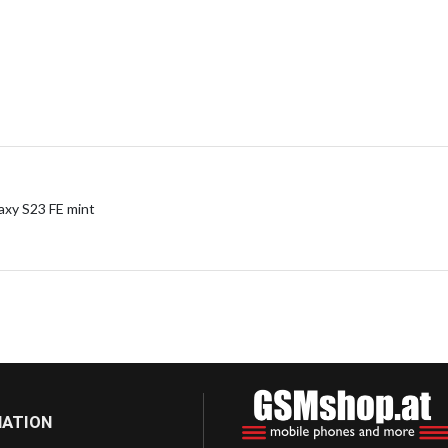
xy S23 FE mint
MATION