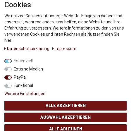
Cookies
Wir nutzen Cookies auf unserer Website. Einige von diesen sind
WIR VERSENDEN MIT
essenziell, während andere uns helfen, diese Website und Ihre
Erfahrung zu verbessern. Weitere Informationen zu den von uns
verwendeten Cookies und Ihren Rechten als Nutzer finden Sie
hier:
Daten­schutz­erklärung
Impressum
UNSERE PARNTER
Essenziell
Externe Medien
PayPal
Funktional
Weitere Einstellungen
ALLE AKZEPTIEREN
AUSWAHL AKZEPTIEREN
© Copyright 2024 AB GSMshop.at GmbH. All rights reserved
ALLE ABLEHNEN