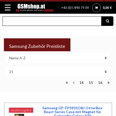
☰
+43 (0)1/890 79 09
0,00 €
Samsung Zubehör Preisliste
14
15
16
Samsung GP-FPS931OBJ OtterBox
Sonderangebot
React Series Case mit Magnet für
Galaxy für Galaxy S25