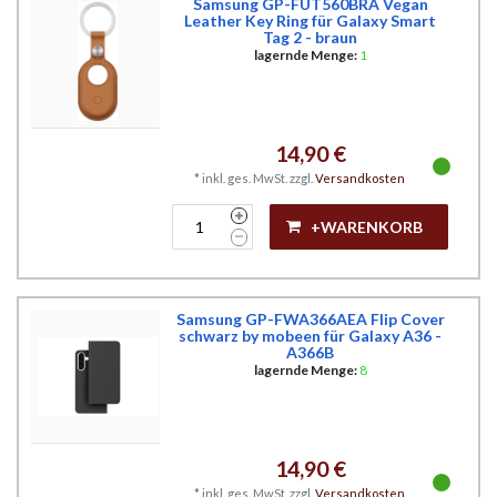
Samsung GP-FUT560BRA Vegan
Leather Key Ring für Galaxy Smart
Tag 2 - braun
lagernde Menge:
1
14,90 €
*
inkl. ges. MwSt.
zzgl.
Versandkosten
+WARENKORB
Samsung GP-FWA366AEA Flip Cover
schwarz by mobeen für Galaxy A36 -
A366B
lagernde Menge:
8
14,90 €
*
inkl. ges. MwSt.
zzgl.
Versandkosten