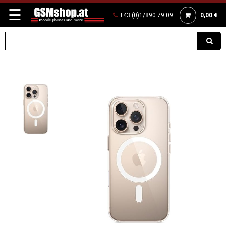
☰
+43 (0)1/890 79 09
0,00 €