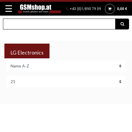
☰
+43 (0)1/890 79 09
0,00 €
LG Electronics