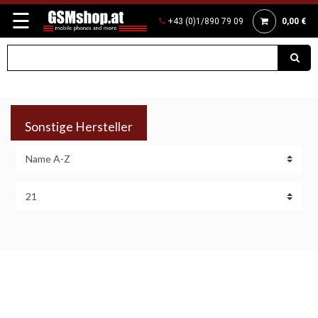
☰
+43 (0)1/890 79 09
0,00 €
Sonstige Hersteller