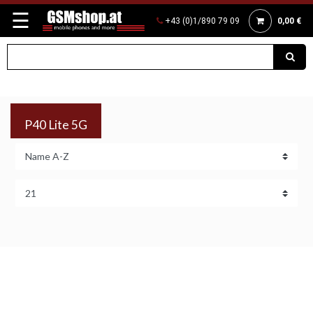
☰
+43 (0)1/890 79 09
0,00 €
P40 Lite 5G