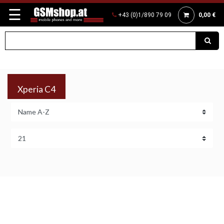
☰
+43 (0)1/890 79 09
0,00 €
Xperia C4