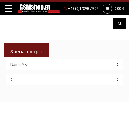
☰
+43 (0)1/890 79 09
0,00 €
Xperia mini pro