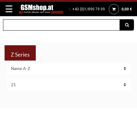
☰
+43 (0)1/890 79 09
0,00 €
Z Series